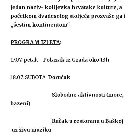
jedan naziv- kolijevka hrvatske kulture, a
početkom dvadesetog stoljeća prozvaše ga i
„šestim kontinentom“.
PROGRAM IZLETA
:
17.07. petak
Polazak iz Grada
oko 13h
18.07. SUBOTA
Doručak
Slobodne aktivnosti (more,
bazeni)
Ručak u restoranu u Baškoj
uz živu muziku