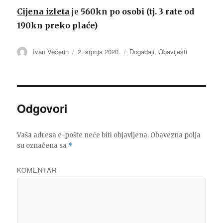
Cijena izleta
je
560kn po osobi (tj. 3 rate od
190kn preko plaće)
Autor
Ivan Večerin
Objavljeno
2. srpnja 2020.
Kategorije
Događaji
,
Obavijesti
dana
Odgovori
Vaša adresa e-pošte neće biti objavljena.
Obavezna polja
su označena sa
*
KOMENTAR