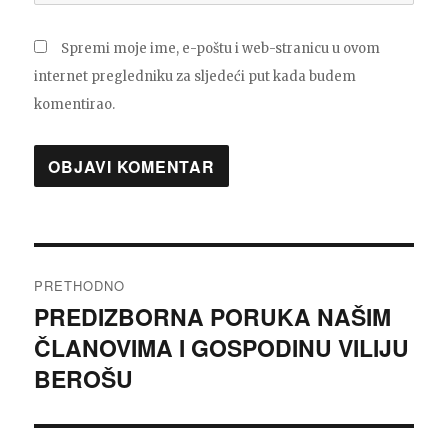
Spremi moje ime, e-poštu i web-stranicu u ovom
internet pregledniku za sljedeći put kada budem
komentirao.
Navigacija
PRETHODNO
objava
PREDIZBORNA PORUKA NAŠIM
Prethodna
ČLANOVIMA I GOSPODINU VILIJU
objava:
BEROŠU