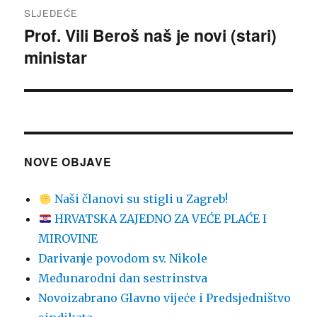
SLJEDEĆE
Prof. Vili Beroš naš je novi (stari)
Sljedeća
ministar
objava:
NOVE OBJAVE
Naši članovi su stigli u Zagreb!
HRVATSKA ZAJEDNO ZA VEĆE PLAĆE I
MIROVINE
Darivanje povodom sv. Nikole
Međunarodni dan sestrinstva
Novoizabrano Glavno vijeċe i Predsjedništvo