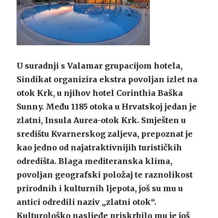
U suradnji s Valamar grupacijom hotela,
Sindikat organizira ekstra povoljan izlet na
otok Krk, u njihov hotel Corinthia Baška
Sunny. Među 1185 otoka u Hrvatskoj jedan je
zlatni, Insula Aurea-otok Krk. Smješten u
središtu Kvarnerskog zaljeva, prepoznat je
kao jedno od najatraktivnijih turističkih
odredišta. Blaga mediteranska klima,
povoljan geografski položaj te raznolikost
prirodnih i kulturnih ljepota, još su mu u
antici odredili naziv „zlatni otok“.
Kulturološko nasljeđe priskrbilo mu je još