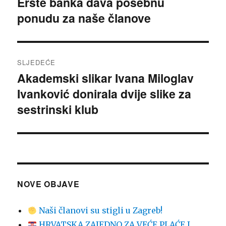
Erste banka dava posebnu
Prethodna
ponudu za naše članove
objava:
SLJEDEĆE
Akademski slikar Ivana Miloglav
Sljedeća
Ivanković donirala dvije slike za
objava:
sestrinski klub
NOVE OBJAVE
Naši članovi su stigli u Zagreb!
HRVATSKA ZAJEDNO ZA VEĆE PLAĆE I