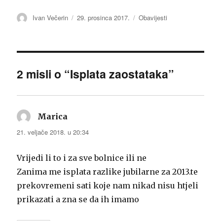
Autor
Ivan Večerin
Objavljeno
29. prosinca 2017.
Kategorije
Obavijesti
dana
2 misli o “Isplata zaostataka”
Marica
napisao:
21. veljače 2018. u 20:34
Vrijedi li to i za sve bolnice ili ne
Zanima me isplata razlike jubilarne za 2013.te
prekovremeni sati koje nam nikad nisu htjeli
prikazati a zna se da ih imamo