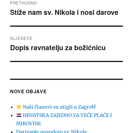
PRETHODNO
objava
Stiže nam sv. Nikola i nosi darove
Prethodna
objava:
SLJEDEĆE
Dopis ravnatelju za božićnicu
Sljedeća
objava:
NOVE OBJAVE
Naši članovi su stigli u Zagreb!
HRVATSKA ZAJEDNO ZA VEĆE PLAĆE I
MIROVINE
Darivanje povodom sv. Nikole