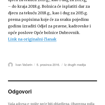
– do kraja 2018.g. Bolnica će isplatiti dar za
djecu za tekuću 2018.g., kao i dug za 2015.g.
prema popisima koje će za svaku pojedinu
godinu izraditi Odjel za pravne, kadrovske i
opće poslove Opće bolnice Dubrovnik.
Link na originalni članak
Autor
Ivan Večerin
Objavljeno
5. prosinca 2016.
Kategorije
Iz drugih medija
dana
Odgovori
Vaša adresa e-pošte neće biti objavljena.
Obavezna polja