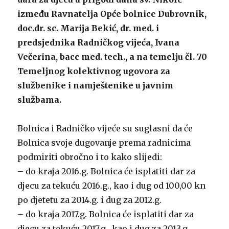
između Ravnatelja Opće bolnice Dubrovnik,
doc.dr. sc. Marija Bekić, dr. med. i
predsjednika Radničkog vijeća, Ivana
Večerina, bacc med. tech., a na temelju čl. 70
Temeljnog kolektivnog ugovora za
službenike i namještenike u javnim
službama.
Bolnica i Radničko vijeće su suglasni da će
Bolnica svoje dugovanje prema radnicima
podmiriti obročno i to kako slijedi:
– do kraja 2016.g. Bolnica će isplatiti dar za
djecu za tekuću 2016.g., kao i dug od 100,00 kn
po djetetu za 2014.g. i dug za 2012.g.
– do kraja 2017.g. Bolnica će isplatiti dar za
djecu za tekuću 2017.g., kao i dug za 2013.g,