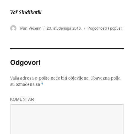
Vaš Sindikat!!!
Autor
Ivan Večerin
Objavljeno
23. studenoga 2016.
Kategorije
Pogodnosti i popusti
dana
Odgovori
Vaša adresa e-pošte neće biti objavljena.
Obavezna polja
su označena sa
*
KOMENTAR