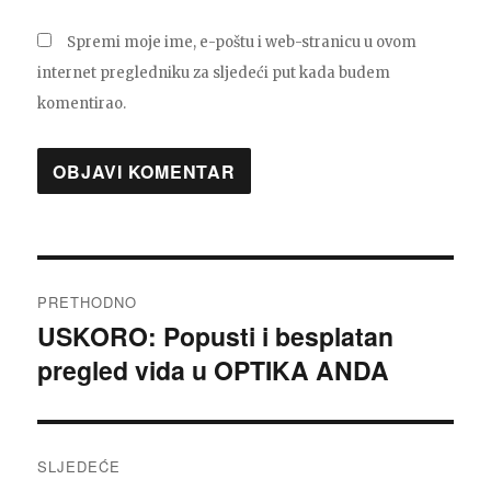
Spremi moje ime, e-poštu i web-stranicu u ovom
internet pregledniku za sljedeći put kada budem
komentirao.
Navigacija
PRETHODNO
objava
USKORO: Popusti i besplatan
Prethodna
pregled vida u OPTIKA ANDA
objava:
SLJEDEĆE