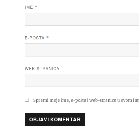
IME
*
E-POŠTA
*
WEB-STRANICA
Spremi moje ime, e-poštu i web-stranicu u ovom in