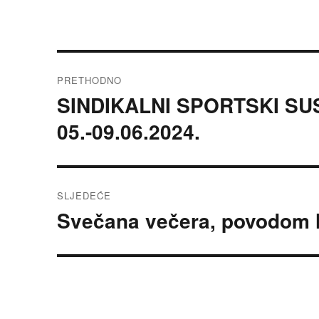
Navigacija
PRETHODNO
objava
SINDIKALNI SPORTSKI S
Prethodna
objava:
05.-09.06.2024.
SLJEDEĆE
Svečana večera, povodom 
Sljedeća
objava: