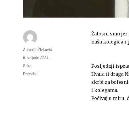
Žalosni smo jer 
naša kolegica i p
Autor
Antonija Živković
Objavljeno
8. veljače 2024.
dana
Format
Slika
Posljednji isprać
Kategorije
Događaji
Hvala ti draga 
skrbi za bolesni
i kolegama.
Počivaj u miru, 