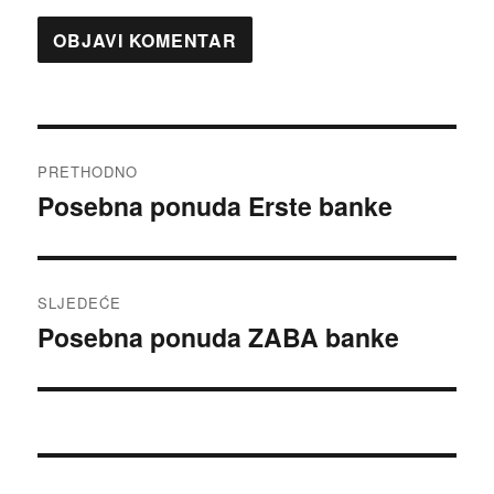
Navigacija
PRETHODNO
objava
Posebna ponuda Erste banke
Prethodna
objava:
SLJEDEĆE
Posebna ponuda ZABA banke
Sljedeća
objava: