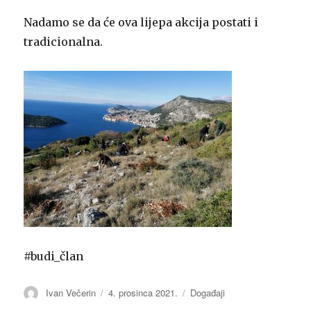
Nadamo se da će ova lijepa akcija postati i
tradicionalna.
#budi_član
Autor
Ivan Večerin
Objavljeno
4. prosinca 2021.
Kategorije
Događaji
dana