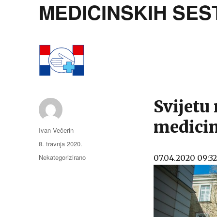
MEDICINSKIH SES
Svijetu
medicin
Autor
Ivan Večerin
Objavljeno
8. travnja 2020.
dana
Kategorije
Nekategorizirano
07.04.2020 09:32