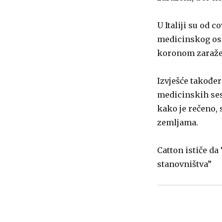
U Italiji su od 
medicinskog osob
koronom zaražen
Izvješće također
medicinskih sest
kako je rečeno,
zemljama.
Catton ističe da
stanovništva”