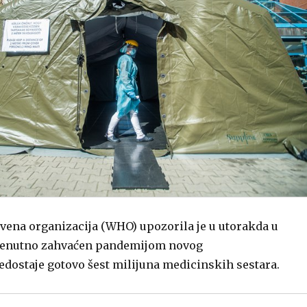
tvena organizacija (WHO) upozorila je u utorakda u
e trenutno zahvaćen pandemijom novog
edostaje gotovo šest milijuna medicinskih sestara.