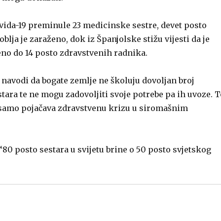
covida-19 preminule 23 medicinske sestre, devet posto
lja je zaraženo, dok iz Španjolske stižu vijesti da je
o do 14 posto zdravstvenih radnika.
 navodi da bogate zemlje ne školuju dovoljan broj
ara te ne mogu zadovoljiti svoje potrebe pa ih uvoze. T
 samo pojačava zdravstvenu krizu u siromašnim
 “80 posto sestara u svijetu brine o 50 posto svjetskog