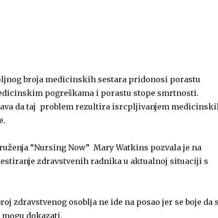
ljnog broja medicinskih sestara pridonosi porastu
edicinskim pogreškama i porastu stope smrtnosti.
va da taj problem rezultira isrcpljivanjem medicinski
e.
ruženja “Nursing Now” Mary Watkins pozvala je na
estiranje zdravstvenih radnika u aktualnoj situaciji s
broj zdravstvenog osoblja ne ide na posao jer se boje da 
e mogu dokazati.