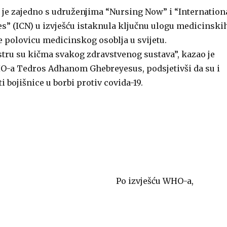
 je zajedno s udruženjima “Nursing Now” i “Internation
es” (ICN) u izvješću istaknula ključnu ulogu medicinski
e polovicu medicinskog osoblja u svijetu.
tru su kičma svakog zdravstvenog sustava”, kazao je
-a Tedros Adhanom Ghebreyesus, podsjetivši da su i
i bojišnice u borbi protiv covida-19.
Po izvješću WHO-a,