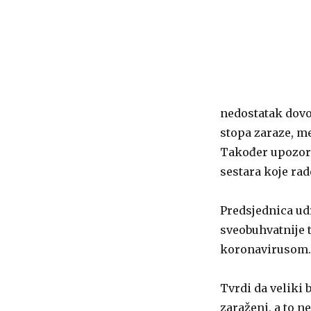
nedostatak dovo
stopa zaraze, m
Također upozora
sestara koje rad
Predsjednica ud
sveobuhvatnije t
koronavirusom.
Tvrdi da veliki 
zaraženi, a to n