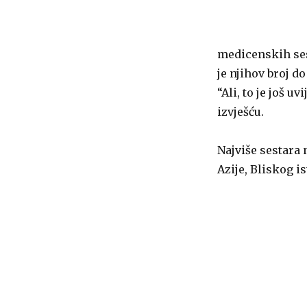
medicenskih sest
je njihov broj do
“Ali, to je još u
izvješću.
Najviše sestara
Azije, Bliskog i