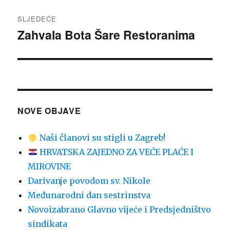
SLJEDEĆE
Zahvala Bota Šare Restoranima
Sljedeća
objava:
NOVE OBJAVE
Naši članovi su stigli u Zagreb!
HRVATSKA ZAJEDNO ZA VEĆE PLAĆE I
MIROVINE
Darivanje povodom sv. Nikole
Međunarodni dan sestrinstva
Novoizabrano Glavno vijeċe i Predsjedništvo
sindikata