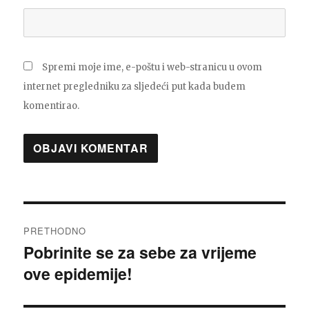
Spremi moje ime, e-poštu i web-stranicu u ovom
internet pregledniku za sljedeći put kada budem
komentirao.
Navigacija
PRETHODNO
objava
Pobrinite se za sebe za vrijeme
Prethodna
ove epidemije!
objava: