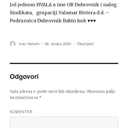
Još jednom HVALA u ime OB Dubrovnik i našeg
Sindikata, grupaciji Valamar Riviera d.d. –
Podruznica Dubrovnik Babin kuk ♥️♥️♥️
Autor
Ivan Večerin
Objavljeno
28. ožujka 2020.
Kategorije
Obavijesti
dana
Odgovori
Vaša adresa e-pošte neće biti objavljena.
Obavezna polja
su označena sa
*
KOMENTAR