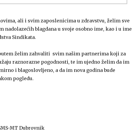
ovima, ali i svim zaposlenicima u zdravstvu, želim sve
m nadolazećih blagdana u svoje osobno ime, kao i u ime
stva Sindikata.
 putem želim zahvaliti svim našim partnerima koji za
užaju raznorazne pogodnosti, te im ujedno želim da im
mirno i blagoslovljeno, a da im nova godina bude
vakom pogledu.
SSMS-MT Dubrovnik