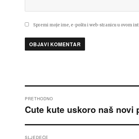
Spremi moje ime, e-poštu i web-stranicu u ovom in
Navigacija
PRETHODNO
objava
Cute kute uskoro naš novi 
Prethodna
objava:
SLJEDEĆE