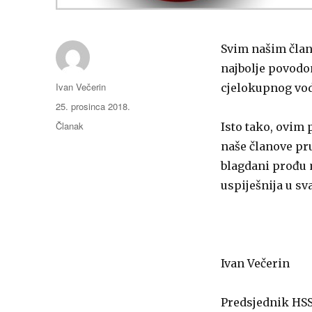
Svim našim član
najbolje povodo
Autor
Ivan Večerin
cjelokupnog vod
Objavljeno
25. prosinca 2018.
dana
Kategorije
Članak
Isto tako, ovim
naše članove pr
blagdani prođu 
uspiješnija u s
Ivan Večerin
Predsjednik H