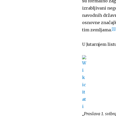
su formalno zago
izrabljivani neg
navodnih državni
osnovne značaj
[1]
tim zemljama.
U Jutarnjem listu
„Proslava 1. svibn