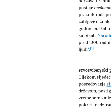
održavati radnič
postaje
međunaro
praznik rada poč
zahtjeve u znaku
godine održali 
su pisale
Narod
pred 1000 radnik
[1]
ljudi”.
Prvosvibanjski 
Tijekom sljedeć
posredovanje
si
državom, postigl
vremenom smiren
pokreti nadzira