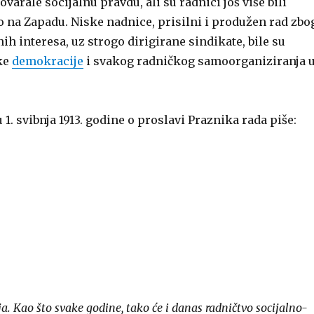
varale socijalnu pravdu, ali su radnici još više bili
o na Zapadu. Niske nadnice, prisilni i produžen rad zbo
h interesa, uz strogo dirigirane sindikate, bile su
ke
demokracije
i svakog radničkog samoorganiziranja 
 1. svibnja 1913. godine o proslavi Praznika rada piše:
ja. Kao što svake godine, tako će i danas radničtvo socijalno-