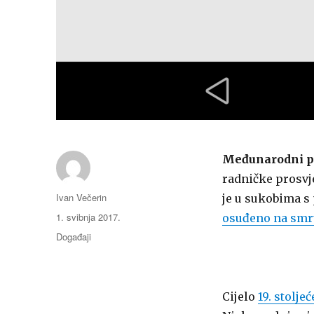
Međunarodni p
radničke prosvj
Autor
Ivan Večerin
je u sukobima s
Objavljeno
1. svibnja 2017.
osuđeno na smr
dana
Kategorije
Događaji
Cijelo
19. stoljeć