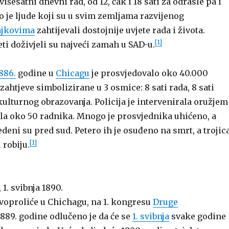
išesatni dnevni rad, od 12, čak i 18 sati za odrasle pa i
ao je ljude koji su u svim zemljama razvijenog
ajkovima
zahtijevali dostojnije uvjete rada i života.
[1]
ti doživjeli su najveći zamah u SAD-u.
886.
godine u
Chicagu
je prosvjedovalo oko 40.000
 zahtjeve simbolizirane u 3 osmice: 8 sati rada, 8 sati
kulturnog obrazovanja. Policija je intervenirala oružjem 
nila oko 50 radnika. Mnogo je prosvjednika uhićeno, a
edeni su pred sud. Petero ih je osuđeno na smrt, a trojic
[1]
 robiju.
, 1. svibnja 1890.
oproliće u Chichagu, na 1. kongresu
Druge
889. godine odlučeno je da će se
1. svibnja
svake godine