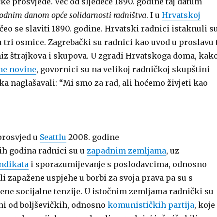
ke prosvjede. Već od sljedeće 1890. godine taj datum
dnim danom opće solidarnosti radništva
. I u
Hrvatskoj
eo se slaviti 1890. godine. Hrvatski radnici istaknuli s
 tri osmice. Zagrebački su radnici kao uvod u proslavu 
niz štrajkova i skupova. U zgradi Hrvatskoga doma, kak
ne novine
, govornici su na velikoj radničkoj skupštini
a naglašavali: “Mi smo za rad, ali hoćemo živjeti kao
prosvjed u
Seattlu
2008. godine
ih godina radnici su u
zapadnim zemljama
, uz
ndikata
i sporazumijevanje s poslodavcima, odnosno
i zapažene uspjehe u borbi za svoja prava pa su s
e socijalne tenzije. U istočnim zemljama radnički su
ni od boljševičkih, odnosno
komunističkih partija
, koje