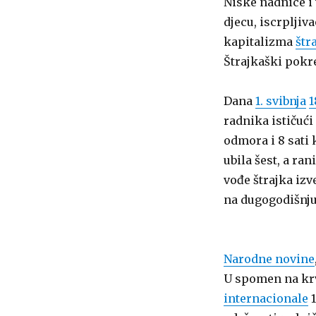
Niske nadnice i v
djecu, iscrpljiv
kapitalizma
štr
Štrajkaški pokre
Dana
1. svibnja
1
radnika ističući
odmora i 8 sati 
ubila šest, a ra
vođe štrajka izv
na dugogodišnju
Narodne novine
U spomen na krv
internacionale
1