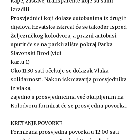
kape, zastave, transparente koje su sami
izradili.
Prosvjednici koji dolaze autobusima iz drugih
dijelova Hrvatske iskrcat će se također ispred
Željezničkog kolodvora, a prazni autobusi
uputit će se na parkiralište pokraj Parka
Slavonski Brod (vidi
kartu 1).
Oko 11:30 sati očekuje se dolazak Vlaka
solidarnosti. Nakon iskrcavanja prosvjednika
iz vlaka,
zajedno s prosvjednicima već okupljenim na
Kolodvoru formirat će se prosvjedna povorka.
KRETANJE POVORKE
Formirana prosvjedna povorka u 12:00 sati