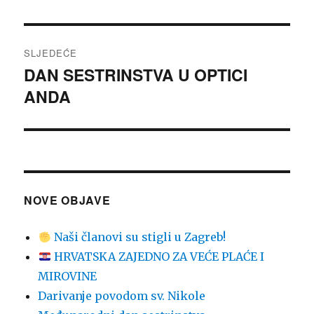
objava:
SLJEDEĆE
DAN SESTRINSTVA U OPTICI
Sljedeća
ANDA
objava:
NOVE OBJAVE
Naši članovi su stigli u Zagreb!
HRVATSKA ZAJEDNO ZA VEĆE PLAĆE I
MIROVINE
Darivanje povodom sv. Nikole