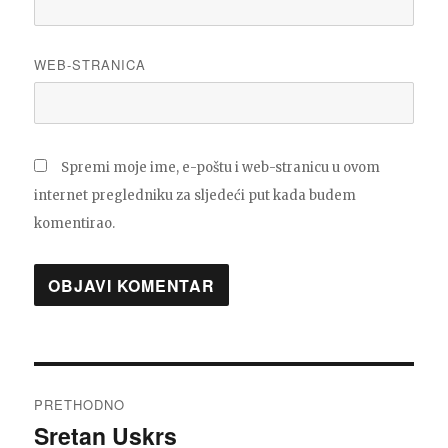
WEB-STRANICA
Spremi moje ime, e-poštu i web-stranicu u ovom
internet pregledniku za sljedeći put kada budem
komentirao.
Navigacija
PRETHODNO
objava
Sretan Uskrs
Prethodna