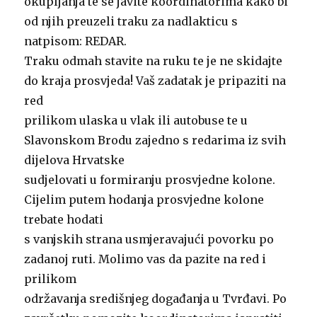
okupljanja te se javite koordinatorima kako bi
od njih preuzeli traku za nadlakticu s
natpisom: REDAR.
Traku odmah stavite na ruku te je ne skidajte
do kraja prosvjeda! Vaš zadatak je pripaziti na
red
prilikom ulaska u vlak ili autobuse te u
Slavonskom Brodu zajedno s redarima iz svih
dijelova Hrvatske
sudjelovati u formiranju prosvjedne kolone.
Cijelim putem hodanja prosvjedne kolone
trebate hodati
s vanjskih strana usmjeravajući povorku po
zadanoj ruti. Molimo vas da pazite na red i
prilikom
održavanja središnjeg događanja u Tvrđavi. Po