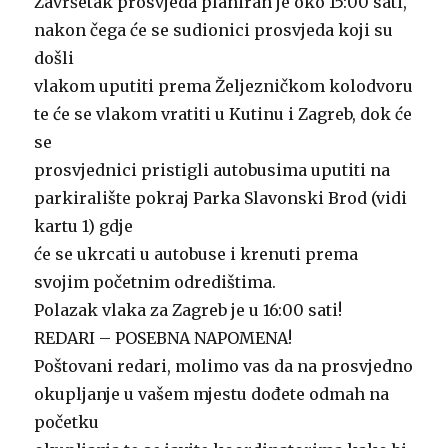
Završetak prosvjeda planiran je oko 15:00 sati,
nakon čega će se sudionici prosvjeda koji su
došli
vlakom uputiti prema Željezničkom kolodvoru
te će se vlakom vratiti u Kutinu i Zagreb, dok će
se
prosvjednici pristigli autobusima uputiti na
parkiralište pokraj Parka Slavonski Brod (vidi
kartu 1) gdje
će se ukrcati u autobuse i krenuti prema
svojim početnim odredištima.
Polazak vlaka za Zagreb je u 16:00 sati!
REDARI – POSEBNA NAPOMENA!
Poštovani redari, molimo vas da na prosvjedno
okupljanje u vašem mjestu dođete odmah na
početku