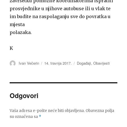
završetku pomozite koordinatorima ispratiti
prosvjednike u njihove autobuse ili u vlak te
im budite na raspolaganju sve do povratka u
mjesta
polazaka.
K
Autor
Ivan Večerin
Objavljeno
14. travnja 2017.
Kategorije
Događaji
,
Obavijesti
dana
Odgovori
Vaša adresa e-pošte neće biti objavljena.
Obavezna polja
su označena sa
*