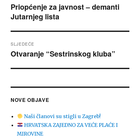
objava
Priopćenje za javnost – demanti
Prethodna
Jutarnjeg lista
objava:
SLJEDEĆE
Otvaranje “Sestrinskog kluba”
Sljedeća
objava:
NOVE OBJAVE
Naši članovi su stigli u Zagreb!
HRVATSKA ZAJEDNO ZA VEĆE PLAĆE I
MIROVINE