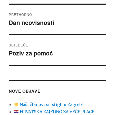
Navigacija
PRETHODNO
objava
Dan neovisnosti
Prethodna
objava:
SLJEDEĆE
Poziv za pomoć
Sljedeća
objava:
NOVE OBJAVE
Naši članovi su stigli u Zagreb!
HRVATSKA ZAJEDNO ZA VEĆE PLAĆE I