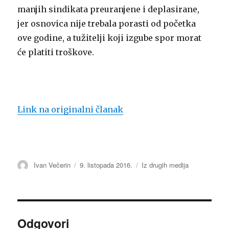
manjih sindikata preuranjene i deplasirane,
jer osnovica nije trebala porasti od početka
ove godine, a tužitelji koji izgube spor morat
će platiti troškove.
Link na originalni članak
Autor
Ivan Večerin
Objavljeno
9. listopada 2016.
Kategorije
Iz drugih medija
dana
Odgovori