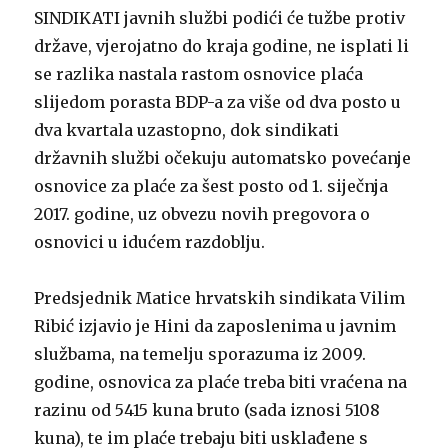
SINDIKATI javnih službi podići će tužbe protiv
države, vjerojatno do kraja godine, ne isplati li
se razlika nastala rastom osnovice plaća
slijedom porasta BDP-a za više od dva posto u
dva kvartala uzastopno, dok sindikati
državnih službi očekuju automatsko povećanje
osnovice za plaće za šest posto od 1. siječnja
2017. godine, uz obvezu novih pregovora o
osnovici u idućem razdoblju.
Predsjednik Matice hrvatskih sindikata Vilim
Ribić izjavio je Hini da zaposlenima u javnim
službama, na temelju sporazuma iz 2009.
godine, osnovica za plaće treba biti vraćena na
razinu od 5415 kuna bruto (sada iznosi 5108
kuna), te im plaće trebaju biti usklađene s