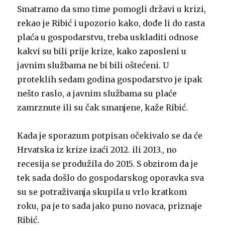
Smatramo da smo time pomogli državi u krizi,
rekao je Ribić i upozorio kako, dođe li do rasta
plaća u gospodarstvu, treba uskladiti odnose
kakvi su bili prije krize, kako zaposleni u
javnim službama ne bi bili oštećeni. U
proteklih sedam godina gospodarstvo je ipak
nešto raslo, a javnim službama su plaće
zamrznute ili su čak smanjene, kaže Ribić.
Kada je sporazum potpisan očekivalo se da će
Hrvatska iz krize izaći 2012. ili 2013., no
recesija se produžila do 2015. S obzirom da je
tek sada došlo do gospodarskog oporavka sva
su se potraživanja skupila u vrlo kratkom
roku, pa je to sada jako puno novaca, priznaje
Ribić.