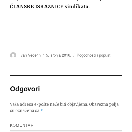
ČLANSKE ISKAZNICE sindikata.
Autor
Ivan Večerin
Objavljeno
5. srpnja 2016.
Kategorije
Pogodnosti i popusti
dana
Odgovori
Vaša adresa e-pošte neće biti objavljena.
Obavezna polja
su označena sa
*
KOMENTAR