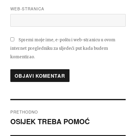
WEB-STRANICA
Spremi moje ime, e-poštu i web-stranicu u ovom
internet pregledniku za sljedeći put kada budem
komentirao.
Navigacija
PRETHODNO
objava
OSIJEK TREBA POMOĆ
Prethodna
objava: