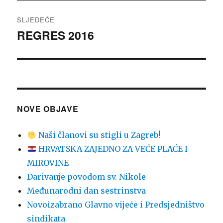
SLJEDEĆE
REGRES 2016
Sljedeća
objava:
NOVE OBJAVE
Naši članovi su stigli u Zagreb!
HRVATSKA ZAJEDNO ZA VEĆE PLAĆE I
MIROVINE
Darivanje povodom sv. Nikole
Međunarodni dan sestrinstva
Novoizabrano Glavno vijeċe i Predsjedništvo
sindikata