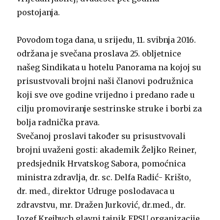
postojanja.
Povodom toga dana, u srijedu, 11. svibnja 2016.
održana je svečana proslava 25. obljetnice
našeg Sindikata u hotelu Panorama na kojoj su
prisustvovali brojni naši članovi podružnica
koji sve ove godine vrijedno i predano rade u
cilju promoviranje sestrinske struke i borbi za
bolja radnička prava.
Svečanoj proslavi također su prisustvovali
brojni uvaženi gosti: akademik Željko Reiner,
predsjednik Hrvatskog Sabora, pomoćnica
ministra zdravlja, dr. sc. Delfa Radić- Krišto,
dr. med., direktor Udruge poslodavaca u
zdravstvu, mr. Dražen Jurković, dr.med., dr.
Jozef Krejbych glavni tajnik EPSU organizacije