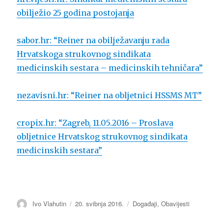
obilježio 25 godina postojanja
sabor.hr: “Reiner na obilježavanju rada
Hrvatskoga strukovnog sindikata
medicinskih sestara – medicinski
h tehničara”
nezavisni.hr: “Reiner na obljetnici HSSMS MT”
cropix.hr: “Zagreb, 11.05.2016 – Proslava
obljetnice Hrvatskog strukovnog sindikata
medicinskih sestara”
Autor
Ivo Vlahutin
Objavljeno
20. svibnja 2016.
Kategorije
Događaji
,
Obavijesti
dana