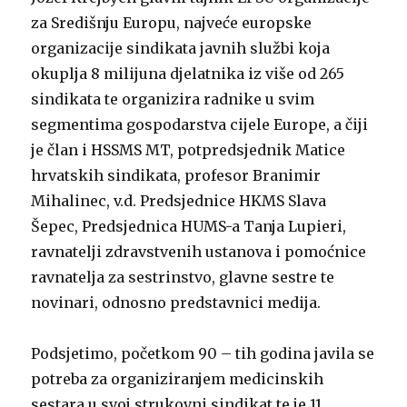
za Središnju Europu, najveće europske
organizacije sindikata javnih službi koja
okuplja 8 milijuna djelatnika iz više od 265
sindikata te organizira radnike u svim
segmentima gospodarstva cijele Europe, a čiji
je član i HSSMS MT, potpredsjednik Matice
hrvatskih sindikata, profesor Branimir
Mihalinec, v.d. Predsjednice HKMS Slava
Šepec, Predsjednica HUMS-a Tanja Lupieri,
ravnatelji zdravstvenih ustanova i pomoćnice
ravnatelja za sestrinstvo, glavne sestre te
novinari, odnosno predstavnici medija.
Podsjetimo, početkom 90 – tih godina javila se
potreba za organiziranjem medicinskih
sestara u svoj strukovni sindikat te je 11.